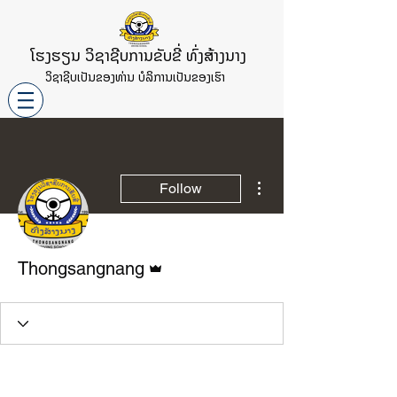
ໂຮງຮຽນ ວິຊາຊີບການຂັບຂີ່ ທົ່ງສ້າງນາງ
ວິຊາຊີບເປັນຂອງທ່ານ ບໍລິການເປັນຂອງເຮົາ
More actions
Follow
Admin
Thongsangnang