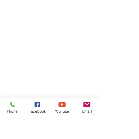
ລາຍລະອຽດເພີ່ມເຕີ່ມ:
ສໍານັກງານໃຫຍ່ ບ້ານ ໂພນຕ້ອງສະຫວາດ ມ. ຈັນທະບູລີ
ນະຄອນຫຼວງວຽງຈັນ
ສາຂາ ຈໍາປາສັກ ບ.ໂພນສີໄຄ ນະຄອນປາກເຊ ແຂວງ ຈໍາປາສັກ
ສອບຖາມເພີ່ມເຕີມ 030 5513418, 020 99579789
Phone
Facebook
YouTube
Email