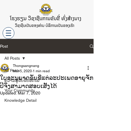
ໂຮງຮຽນ ວິຊາຊີບການຂັບຂີ່ ທົ່ງສ້າງນາງ
ວິຊາຊີບເປັນຂອງທ່ານ ບໍລິການເປັນຂອງເຮົາ
Post
All Posts
Thongsangnang
All Posts
Mar 5, 2020
1 min read
ໃບອະນຸຍາດຂັບຂີ່ແຕ່ລະປະເພດອາຍຸຈັກ
ຄວາມຮູ້ຂັບຂີ່ປອດໄພ
ປີຈຶ່ງສາມາດສອບເສັງໄດ້
Your Community
Updated:
Mar 7, 2020
Knowledge Detail