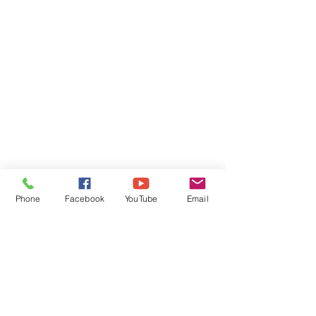
Phone
Facebook
YouTube
Email
Comments
ເງື່ອນໄຂການສອບເສັງ
ຮິບສະໝັກດ່ວນທຶ
Write a comment...
ໂດຍສານ D
ຟຣີ )