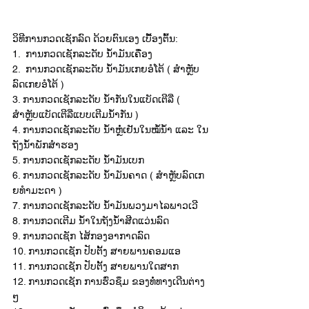
ວິທີ​ການກວດ​ເຊັກ​ລົດ ດ້ວຍ​ຕົນ​ເອງ ​ເບື້ອງຕົ້ນ:
1.  ​ການກວດ​ເຊັກ​ລະດັບ​ ນໍ້າມັນ​ເຄື່ອງ
2.  ​ການກວດ​ເຊັກ​ລະດັບ ​ນໍ້າມັນ​ເກ​ຍອໍ​ໂຕ້ ( ສຳຫຼັບ​
ລົດ​ເກ​ຍອໍ​ໂຕ້ )
3. ການກວດ​ເຊັກ​ລະດັບ ນໍ້າກັ່ນ​ໃນ​ແບັດ​ເຕີ​ລີ່ ( 
ສຳຫຼັບ​ແບັດ​​​ເຕີ​ລີ່​ແບບເຕີມ​ນ້ຳກັ່ນ )
4. ການກວດ​ເຊັກ​ລະດັບ​ ນໍ້າຫຼໍ່​ເຢັນ​ໃນໝໍ້ນໍ້າ ​ແລະ ​ໃນ​
ຖັງ​ນ້ຳພັກ​ສຳຮອງ
5. ການກວດ​ເຊັກ​ລະດັບ ນໍ້າມັນ​ເບ​ກ
6. ການກວດ​ເຊັກ​ລະດັບ ນໍ້າມັນ​ຄາດ ( ສຳຫຼັບລົດ​ເກ​
ຍທຳ​ມະ​ດາ )
7. ການກວດ​ເຊັກ​ລະດັບ​ ນໍ້າມັນ​ພວງມາ​ໄລ​ພາວ​ເວີ
8. ການກວດ​ເຕີມ ນໍ້າໃນ​ຖັງ​ນໍ້າສີດ​ແວ່ນ​ລົດ
9. ການກວດ​ເຊັກ ​ໄສ້​ກອງ​ອາກາດ​ລົດ
10. ການກວດ​ເຊັກ​ ປັບ​ຕັ້ງ ສາຍພານ​ຄອມ​ແອ
11. ການກວດ​ເຊັກ ປັບ​ຕັ້ງ ສາຍພານ​ໃດ​ສາກ​
12. ການ​ກວດ​ເຊັກ ການ​ຮົ່ວ​ຊຶມ ຂອງ​ທໍ່ທາງ​ເດີນ​ຕ່າງ
ໆ