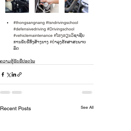
#thongsangnang
#tsndrivingschool
#defensivedriving
#Drivingschool
#vehiclemaintenance
#ໂຮງຮຽນວ
ິຊາຊີບ
ການຂັບຂີ່ທົ່ງສ້າງນາງ 
#ບ
ໍາລຸງຮັກສາສະພາບ
ລົດ
ຄວາມຮູ້ຂັບຂີ່ປອດໄພ
See All
Recent Posts