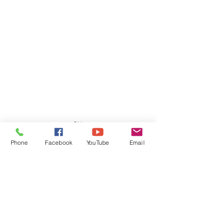
Phone
Facebook
YouTube
Email
1 Comment
ຈຸດບອດທີ່ຕ້ອງລະວັງໃນການ
ຮູ້ຕົວເລກຢູ່ດ້ານ
Write a comment...
ຂັບຂີ່ລົດ
ລົດຫຼືຫຍັງ ໝາຍເ