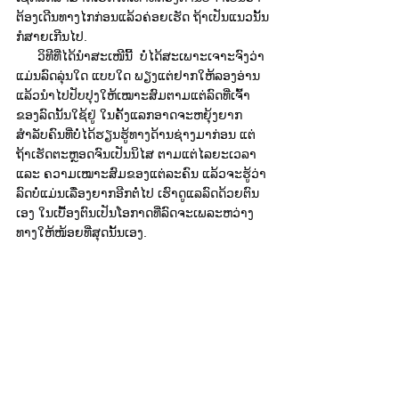
ຕ້ອງ​ເດີນທາງ​ໄກ​ກ່ອນ​ແລ້ວ​ຄ່ອຍ​ເຮັດ ຖ້າ​ເປັນ​ແນ​ວນັ້ນ
ກໍ​ສາຍ​ເກີນ​ໄປ.
      ວິທີ​ທີ່​ໄດ້​ນຳ​ສະ​ເໜີນີ້  ບໍ່​ໄດ້​ສະ​ເພາະ​ເຈາະ​ຈົງ​ວ່າ​
ແມ່ນ​ລົດ​ລຸ່ນ​ໃດ ​ແບບ​ໃດ ພຽງ​ແຕ່​ຢາກ​ໃຫ້​ລອງ​ອ່ານ​
ແລ້ວນຳ​ໄປ​ປັບປຸງ​ໃຫ້​ເໝາະສົມຕາມ​ແຕ່​ລົດ​ທີ່​ເຈົ້າ
ຂອງ​ລົດ​ນັ້ນໃຊ້​ຢູ່ ​ໃນ​ຄັ້ງ​ແລກ​ອາດ​ຈະ​ຫຍຸ້ງຍາກ​
ສຳລັບ​ຄົນ​ທີ່​ບໍ່ໄດ້​ຮຽນຮູ້ທາງ​ດ້ານ​ຊ່າງ​ມາ​ກ່ອນ ​ແຕ່​
ຖ້າ​ເຮັດ​ຕະຫຼອດຈົນ​ເປັນນິ​ໄສ ຕາມ​ແຕ່ໄລຍະ​ເວລາ ​
ແລະ ຄວາມ​ເໝາະສົມ​ຂອງ​ແຕ່ລະຄົນ ​ແລ້ວ​ຈະ​ຮູ້​ວ່າ​
ລົດ​ບໍ່​ແມ່ນ​ເລື່ອງ​ຍາກ​ອີກ​ຕໍ່​ໄປ ​ເຮົາ​ດູ​ແລ​ລົດ​ດ້ວຍ​ຕົນ​
ເອງ ​ໃນ​ເບື້ອງຕົນ​ເປັນ​ໂອກາດ​ທີ່​ລົດຈະ​​ເພ​ລະຫວ່າງ​
ທາງ​ໃຫ້ໜ້ອຍທີ່​ສຸດ​ນັ້ນ​ເອງ. 