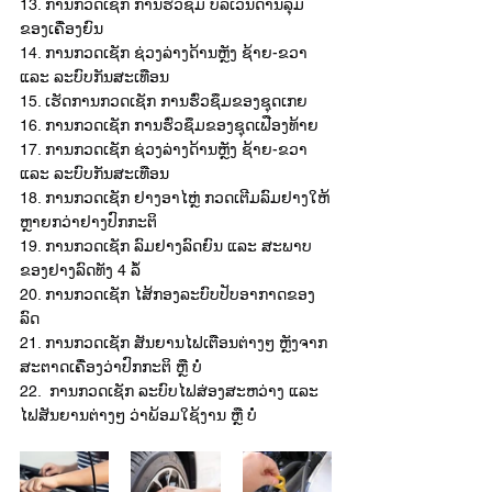
13. ການ​ກວດ​ເຊັກ ການ​ຮົ່ວ​ຊຶມ ບໍລິ​ເວນ​ດ້ານ​ລຸ່ມ​
ຂອງ​ເຄື່ອງ​ຍົນ
14. ການກວດ​ເຊັກ ຊ່ວງ​ລ່າງ​ດ້ານຫຼັງ ຊ້າຍ-ຂວາ ​
ແລະ ລະບົບ​ກັນ​ສະ​ເທືອ​ນ
15. ​ເຮັດ​ການກວດ​ເຊັກ ການ​ຮົ່ວ​ຊຶມ​ຂອງ​ຊຸດ​ເກ​ຍ
16. ການກວດ​ເຊັກ ການ​ຮົ່ວ​ຊຶມ​ຂອງ​ຊຸດ​ເຟືອງ​ທ້າຍ
17. ການກວດ​ເຊັກ ຊ່ວງ​ລ່າງ​ດ້ານຫຼັງ ຊ້າຍ-​ຂວາ  ​
ແລະ ລະ​ບົບກັນ​ສະ​ເທືອ​ນ
18. ການກວດ​ເຊັກ ຢາງ​ອາ​ໄຫຼ່ ກວດ​ເຕີມ​ລົມ​ຢາງ​ໃຫ້
ຫຼາຍກວ່າ​ຢາງ​ປົກກະຕິ
19. ການກວດ​ເຊັກ ​ລົມ​ຢາງ​ລົດຍົນ ​ແລະ ສະພາບ​
ຂອງ​ຢາງ​ລົດ​ທັງ 4 ລໍ້
20. ການກວ​ດ​ເຊັກ​ ໄສ້​ກອງລະບົບ​ປັບ​ອາກາດຂອງ​
ລົດ​
21. ການກວດ​ເຊັກ ສັນຍານ​ໄຟ​ເຕືອນ​ຕ່າງໆ ຫຼັງຈາກ​
ສະ​ຕາດ​ເຄື່ອງ​ວ່າ​ປົກກະຕິ ຫຼື ບໍ່
22.  ການກວດ​ເຊັກ ລະບົບ​ໄຟ​ສ່ອງ​ສະຫວ່າງ ​ແລະ ​
ໄຟ​ສັນຍານ​ຕ່າງໆ ວ່າ​ພ້ອມ​​ໃຊ້​ງານ ຫຼື ບໍ່