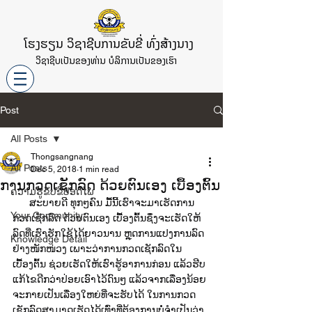
ໂຮງຮຽນ ວິຊາຊີບການຂັບຂີ່ ທົ່ງສ້າງນາງ
ວິຊາຊີບເປັນຂອງທ່ານ ບໍລິການເປັນຂອງເຮົາ
Post
All Posts
Thongsangnang
All Posts
Dec 5, 2018
1 min read
ການກວດ​ເຊັກ​ລົດ ດ້ວຍ​ຕົນ​ເອງ ​ເບື້ອງຕົ້ນ
ຄວາມຮູ້ຂັບຂີ່ປອດໄພ
      ສະບາຍດີ​ ທຸກໆຄົນ ມື້ນີ້​ເຮົາ​ຈະ​ມາ​ເຮັດການ
Your Community
ກວດ​ເຊັກ​ລົດ ດ້ວຍ​ຕົນ​ເອງ ​ເບື້ອງຕົ້ນຊຶ່ງ​ຈະ​ເຮັດ​ໃຫ້​
ລົດ​ທີ່​ເຮົາ​ຮັກ​ໃຊ້​ໄດ້​ຍາວ​ນານ ຫຼຸດການ​ແປງ​ການ​ລົດ​
Knowledge Detail
ຢ່າງໜັກໜ່ວງ ​ເພາະວ່າ​ການກວດ​ເຊັກ​ລົດ​ໃນ​
ເບື້ອງຕົ້ນ ຊ່ວຍ​ເຮັດ​ໃຫ້​ເຮົາ​ຮູ້​ອາການ​ກ່ອນ ​ແລ້ວ​ຮີບ​
ແກ້​ໄຂ​ດີກ​ວ່າ​ປ່ອຍ​​ເອົາ​ໄວ້​ດົນໆ ​ແລ້ວ​ຈາກ​ເລື່ອງ​ນ້ອຍ​
ຈະ​ກາຍ​ເປັນ​ເລື່ອງ​ໃຫຍ່​ທີ່​ຈະ​ຮັບ​ໄດ້ ​ໃນ​ການກວດ​
ເຊັກ​ລົດ​ສາມາດ​ເຮັດ​ໄດ້​ເທົ່າ​ທີ່​ຕ້ອງການ​ບໍ່ຈຳ​ເປັນ​ວ່າ​