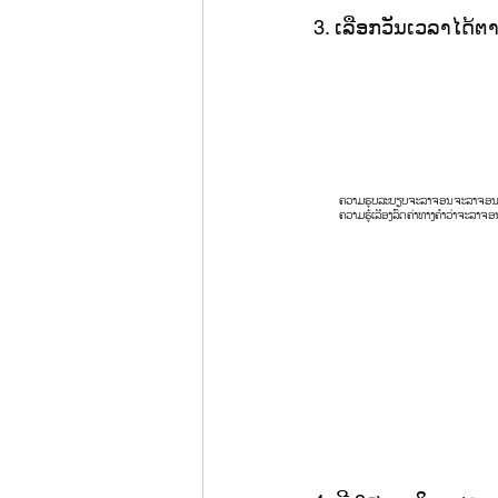
3. ເລືອກວັນເວລາໄດ້
ຄວາມຮູບລະບຽບຈະລາຈອນ
ຈະລາຈອ
ຄວາມຮູ້ເລື່ອງລົດ
ຄ່າທາງ
ຄໍາວ່າຈະລາຈອ