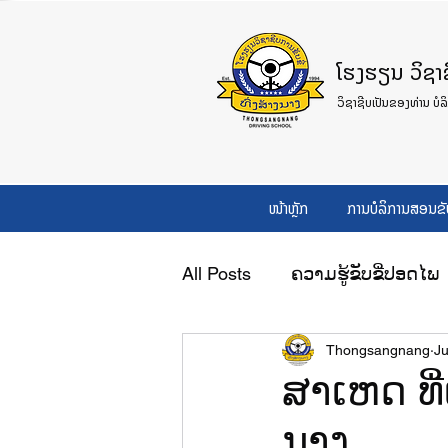
ໂຮງຮຽນ ວິຊາຊີ
ວິຊາຊີບເປັນຂອງທ່ານ ບໍລ
ໜ້າຫຼັກ
ການບໍລິການສອນຂັ
All Posts
ຄວາມຮູ້ຂັບຂີ່ປອດໄພ
Thongsangnang
Ju
ສາເຫດ ທີ
ນາງ