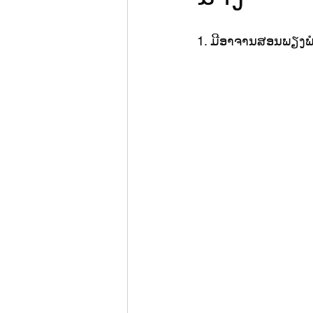
1. ມີອາຈານສອນພຽງພໍ