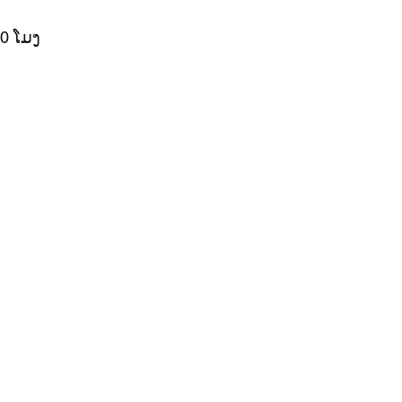
00 ໂມງ