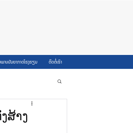
ບພາບບັນຍາກາດໂຮງຮຽນ
ຕິດຕໍ່ເຮົາ
່ງສ້າງ