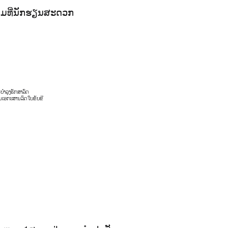
ຕາມທີ່ນັກຮຽນສະດວກ
ນ
ບໍາລຸງຮັກສາລົດ
ນ
ເອກະສານລົດ
ໃບຂັບຂີ່