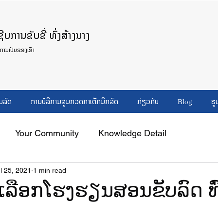
ບການຂັບຂີ່ ທົ່ງສ້າງນາງ
ິການເປັນຂອງເຮົາ
ບລົດ
ການບໍລິການສູນກວດກາເຕັກນິກລົດ
ກ່ຽວກັບ
Blog
ຮູ
Your Community
Knowledge Detail
l 25, 2021
1 min read
່ເລືອກໂຮງຮຽນສອນຂັບລົດ ທົ