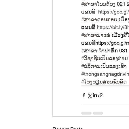
#ສາຂາໂພນຕ້ອງ
 021 
ແຜນທີ  
https://goo.
#ສາຂາດອນກອຍ
 ເມື
ແຜນທີ່ 
https://bit.ly
#ສາຂານາແຮ່
 ເມືອງສ
ແຜນທີ່https://goo.
#ສາຂາ
 ຈໍາປາສັກ 03
#ວິຊາຊີບເປັນຂອງທ່ານ
#ບໍລິການເປັນຂອງເຮົາ
#thongsangnagdrivi
#ໂຮງຮຽນສອນຂັບລົດ