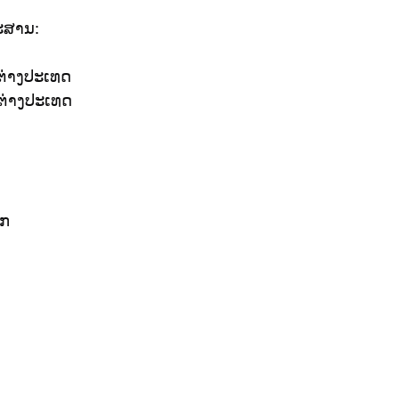
ກະສານ:
່ງຕ່າງປະເທດ
ຸກຕ່າງປະເທດ
ັກ