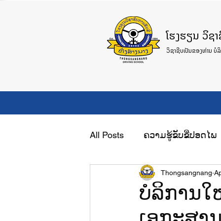
ໂຮງຮຽນ ວິຊາຊີ
ວິຊາຊີບເປັນຂອງທ່ານ ບໍລ
ໜ້າຫຼັກ
ການບໍລິການສອນຂັ
All Posts
ຄວາມຮູ້ຂັບຂີ່ປອດໄພ
Thongsangnang
Ap
ບໍລິການໃ
ເອກະສາ