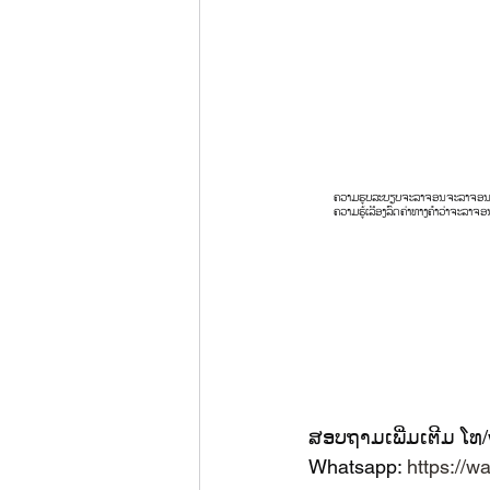
ຄວາມຮູບລະບຽບຈະລາຈອນ
ຈະລາຈອ
ຄວາມຮູ້ເລື່ອງລົດ
ຄ່າທາງ
ຄໍາວ່າຈະລາຈອ
ສອບຖາມເພີ່ມເຕີມ ໂທ
Whatsapp: 
https://