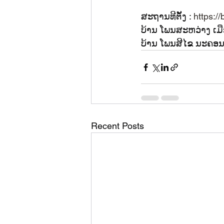
ສະຖານທີຕັ້ງ : 
https:/
ບ້ານ ໂພນສະຫວ່າງ ເມ
ບ້ານ ໂພນສີໄຂ ນະຄອ
Recent Posts