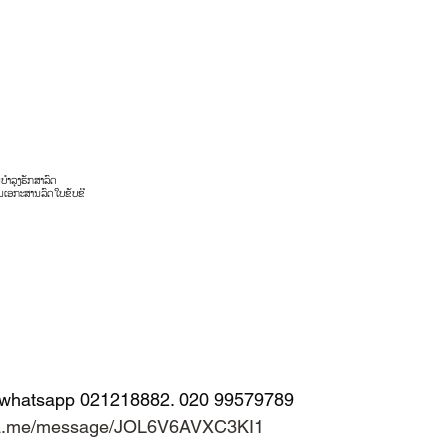
ນ
ບໍາລຸງຮັກສາລົດ
ນ
ເອກະສານລົດ
ໃບຂັບຂີ່
/whatsapp 021218882. 020 99579789
wa.me/message/JOL6V6AVXC3KI1