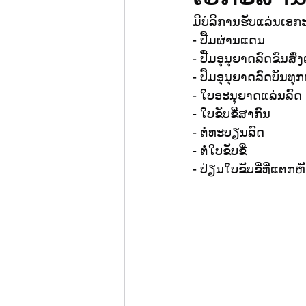
ມີບໍລິການຮັບແລ່ນເອ
- ປື້ມຜ່ານແດນ
- ປື້ມອຸນຸຍາດລົດຂົນສົ
- ປື້ມອຸນຸຍາດລົດບັນທ
- ໃບອະນຸຍາດແລ່ນລົດ
- ໃບຂັບຂີ່ສາກົນ
- ຕໍ່ທະບຽນລົດ
- ຕໍ່ໃບຂັບຂີ່
- ປ່ຽນໃບຂັບຂີ່ທີ່ແຕກຫ