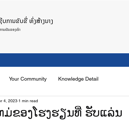
ບການຂັບຂີ່ ທົ່ງສ້າງນາງ
ິການເປັນຂອງເຮົາ
ບລົດ
ການບໍລິການສູນກວດກາເຕັກນິກລົດ
ກ່ຽວກັບ
Blog
ຮູ
Your Community
Knowledge Detail
r 4, 2023
1 min read
ຫມ່ຂອງໂຮງຮຽນທີ່ ຮັບແລ່ນ
ນ