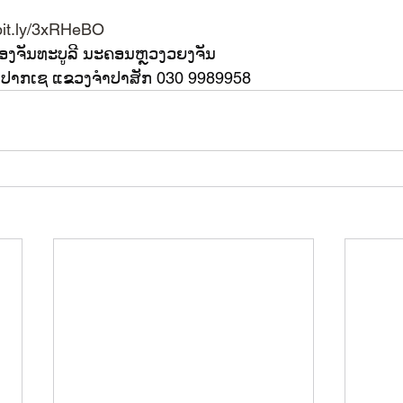
/bit.ly/3xRHeBO
ືອງຈັນທະບູລີ ນະຄອນຫຼວງວຍງຈັນ
ນປາກເຊ ແຂວງຈໍາປາສັກ 030 9989958