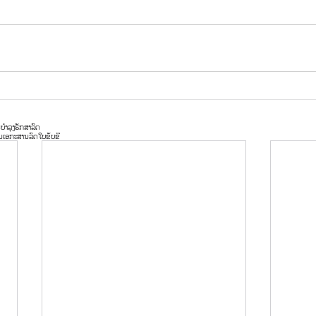
ນ
ບໍາລຸງຮັກສາລົດ
ນ
ເອກະສານລົດ
ໃບຂັບຂີ່