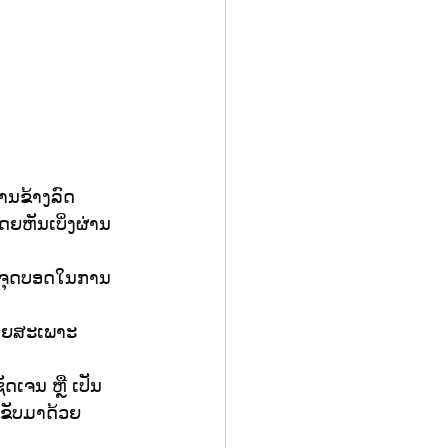
້ານຂ້າງລົດ
ດຍຫັນເບິ່ງຜ່ານ
່ນຈຸດບອດໃນການ
 ໂດຍສະເພາະ
ດເຈນ ຫຼື ເປັນ
່ຂັບມາດ້ວຍ