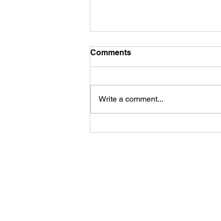
Comments
Write a comment...
6 ສັນຍານລັກມືເວລາປັ່ນລົດຖີບ
ລາຍລະອຽດເພີ່ມເຕີ່ມ:
ສໍານັກງານໃຫຍ່ ບ້ານ ໂພນຕ້ອງສະຫວາດ ມ. ຈັນທະບູ
ວຽງຈັນ
ສາຂາ ຈໍາປາສັກ ບ.ໂພນສີໄຄ ນະຄອນປາກເຊ ແຂວງ ຈໍາ
ສອບຖາມເພີ່ມເຕີມ 030 5513418, 020 9957978