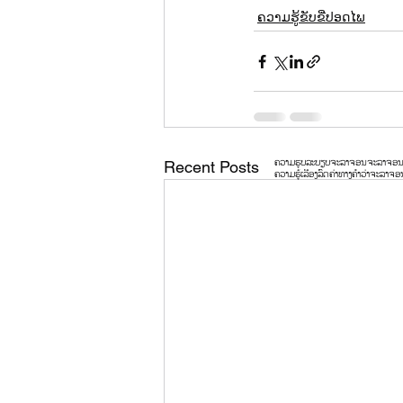
ຄວາມຮູ້ຂັບຂີ່ປອດໄພ
ຄວາມຮູບລະບຽບຈະລາຈອນ
ຈະລາຈອ
Recent Posts
ຄວາມຮູ້ເລື່ອງລົດ
ຄ່າທາງ
ຄໍາວ່າຈະລາຈອ