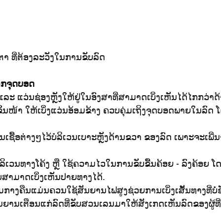
ຕາ ທີ່ຕ້ອງລະວັງໃນການຂັບລົດ
ຈາກຈຸດບອດ
ແລະ ແວ່ນຊ່ອງຫຼັງໃຫ້ຢູ່ໃນອົງສາທີ່ສາມາດເບິ່ງເຫັນໄດ້ໄກກວ່າດ
ຶ້ນໜ້າ ໃຫ້ເບິ່ງແວ່ນອ້ອມຂ້າງ ຄວບຄຸ່ມເຖິງຈຸດບອດພາຍໃນລົດ ໂ
ເຊື້ອຕ່າງໆໄວ້ບໍລິເວນເບາະຫຼັງດ້ານຂວາ ຂອງລົດ ເພາະຈະເພີ
ບໍລິເວນທາງໂຄ້ງ ຫຼື ໃຊ້ຄວາມໄວໃນການຂັບຂື້ນຄ້ອຍ - ລົງຄ້ອຍ
ຂີ່ບໍ່ສາມາດເບິ່ງເຫັນປາຍທາງໄດ້.
າງຄືນແມ່ນຄວນໃຊ້ສັນຍານໄຟສູງຊ່ວຍການເບິ່ງເສັ້ນທາງທີ່ບໍ່ຊັ
ັນຍານເຕືອນແກ່ລົດທີ່ຂັບສວນເລນມາໃຫ້ສັງເກດເຫັນລົດຂອງຜູ້ທີ