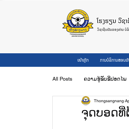
ໂຮງຮຽນ ວິຊາຊີ
ວິຊາຊີບເປັນຂອງທ່ານ ບໍລ
ໜ້າຫຼັກ
ການບໍລິການສອນຂັ
All Posts
ຄວາມຮູ້ຂັບຂີ່ປອດໄພ
Thongsangnang
Ap
ຈຸດບອດທີ່