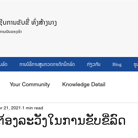
ບການຂັບຂີ່ ທົ່ງສ້າງນາງ
ິການເປັນຂອງເຮົາ
ບລົດ
ການບໍລິການສູນກວດກາເຕັກນິກລົດ
ກ່ຽວກັບ
Blog
ຮູ
Your Community
Knowledge Detail
r 21, 2021
1 min read
ຕ້ອງລະວັງໃນການຂັບຂີ່ລົດ