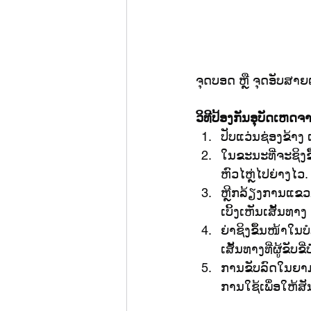
ຈຸດບອດ ຫຼື ຈຸດອັບສາຍ
ວິທີປ້ອງກັນອຸບັດເຫດ
ປັບແວ່ນຊ່ອງຂ້າງ 
ໃນຂະນະທີ່ຈະຊິງຂ
ຫົວໄຫຼ່ໄປຍ່າງໄວ.
ຫຼີກລ້ຽງການແຂວນ
ເບິ້ງເຫັນເສັ້ນທາງ 
ຍ່າຊິງຂຶ້ນໜ້າໃນ
ເສັ້ນທາງທີ່ຜູ້ຂັບ
ການຂັບລົດໃນຍາມກ
ການໃຊ້ເພຶ່ອໃຫ້ສ