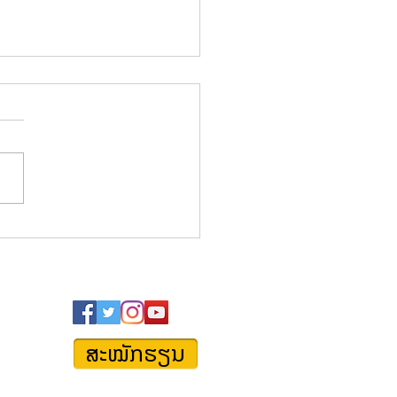
ັບລົດຕົກຂຸມຕະຫຼອດ ຈະມີ
ເສຍແນວໃດ?
FOLLOW US:
ສະໝັກຮຽນ