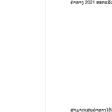
ຄ່າທາງ 2021 ອອກແລ້
ສາມາດເສຍຄ່າທາງໄດ້ແລ້ວ