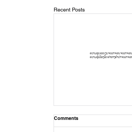
Recent Posts
ຄວາມຮູບລະບຽບຈະລາຈອນ
ຈະລາຈອ
ຄວາມຮູ້ເລື່ອງລົດ
ຄ່າທາງ
ຄໍາວ່າຈະລາຈອ
Comments