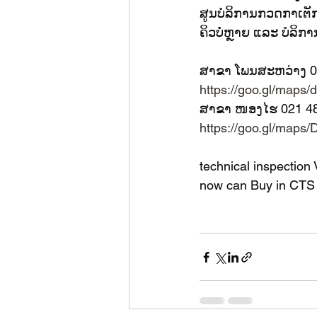
ສູນບໍລິການກວດກາເຕັ
ຄິວບໍ່ຫຼາຍ ແລະ ບໍລິກ
ສາຂາ ໂພນສະຫວ່າງ 0
https://goo.gl/ma
ສາຂາ ໜອງໄຮ 021 4
https://goo.gl/map
technical inspection 
now can Buy in CTS