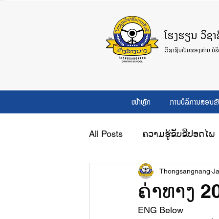
ໂຮງຮຽນ ວິຊາຊີ
ວິຊາຊີບເປັນຂອງທ່ານ ບໍລ
ໜ້າຫຼັກ
ການບໍລິການສອນຂັ
All Posts
ຄວາມຮູ້ຂັບຂີ່ປອດໄພ
Thongsangnang
Ja
ຄ່າທາງ 2
ENG Below