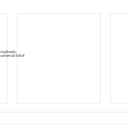
ນ
ບໍາລຸງຮັກສາລົດ
ນ
ເອກະສານລົດ
ໃບຂັບຂີ່