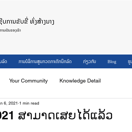
ບການຂັບຂີ່ ທົ່ງສ້າງນາງ
ິການເປັນຂອງເຮົາ
ບລົດ
ການບໍລິການສູນກວດກາເຕັກນິກລົດ
ກ່ຽວກັບ
Blog
ຮູ
Your Community
Knowledge Detail
n 6, 2021
1 min read
021 ສາມາດເສຍໄດ້ແລ້ວ