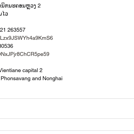
ກນິກນະຄອນຫຼວງ 2​
ານໄວ
21 263557
ps/dLzx9JSWYh4a9KmS6
80536 
s/DNxJPjr8ChCR5pe59
Vientiane capital 2 
 Phonsavang and Nonghai  