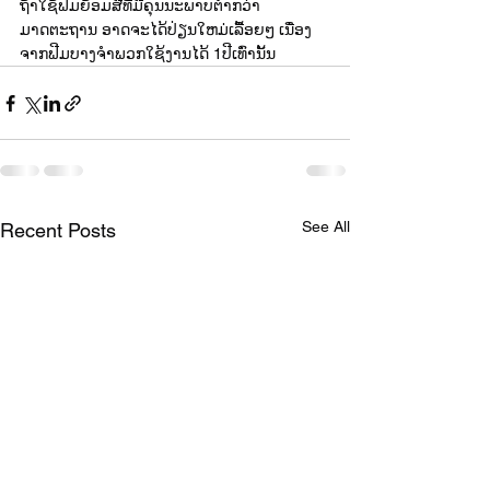
ຖ້າໃຊ້ຟີມຍ້ອມສີທີ່ມີຄຸນນະພາບຕໍ່າກວ່າ
ມາດຕະຖານ ອາດຈະໄດ້ປ່ຽນໃຫມ່ເລື້ອຍໆ ເນື່ອງ
ຈາກຟີມບາງຈໍາພວກໃຊ້ງານໄດ້ 1ປີເທົ່ານັ້ນ
See All
Recent Posts