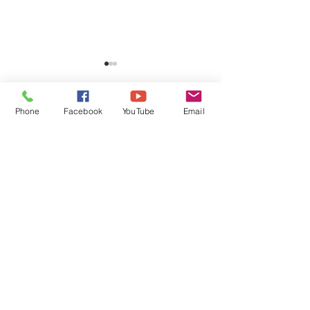
Phone
Facebook
YouTube
Email
Comments
ເງື່ອນໄຂການສອບເສັງ
ຮິບສະໝັກດ່ວນທຶ
Write a comment...
ໂດຍສານ D
ຟຣີ )
ລາຍລະອຽດເພີ່ມເຕີ່ມ:
ສໍານັກງານໃຫຍ່ ບ້ານ ໂພນຕ້ອງສະຫວາດ ມ. ຈັນທະບູລີ
ນະຄອນຫຼວງວຽງຈັນ
ສາຂາ ຈໍາປາສັກ ບ.ໂພນສີໄຄ ນະຄອນປາກເຊ ແຂວງ ຈໍາປາສັກ
ສອບຖາມເພີ່ມເຕີມ 030 5513418, 020 99579789