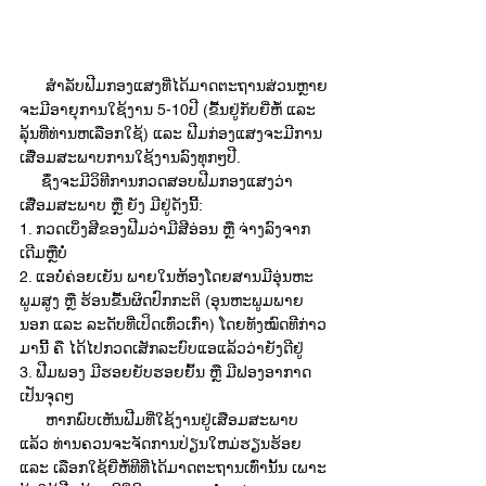
      ສໍາລັບຟີມກອງແສງທີ່ໄດ້ມາດຕະຖານສ່ວນຫຼາຍ
ຈະມີອາຍຸການໃຊ້ງານ 5-10ປີ (ຂື້ນຢູ່ກັບຍີ່ຫໍ້ ແລະ 
ລຸ້ນທີ່ທ່ານຫເລືອກໃຊ້) ແລະ ຟີມກ່ອງແສງຈະມີການ
ເສື່ອມສະພາບການໃຊ້ງານລົງທຸກໆປີ.
     ຊຶ່ງຈະມີວິທີການກວດສອບຟີມກອງແສງວ່າ
ເສື່ອມສະພາບ ຫຼື ຍັງ ມີຢູ່ດັງນີ້:
1.​ ກວດເບິ່ງສີຂອງຟີມວ່າມີສີອ່ອນ ຫຼື ຈ່າງລົງຈາກ
ເດີມຫຼືບໍ່
2. ແອບໍ່ຄ່ອຍເຍັນ ພາຍໃນຫ້ອງໂດຍສານມີອຸ່ນຫະ
ພູມສູງ ຫຼື ຮ້ອນຂື້ນຜິດປົກກະຕິ (ອຸນຫະພູມພາຍ
ນອກ ແລະ ລະດັບທີ່ເປິດເທົ່ວເກົ່າ) ໂດຍທັງໝົດທີກ່າວ
ມານີ້ ຄື ໄດ້ໄປກວດເສັກລະບົບແອແລ້ວວ່າຍັງດີຢູ່
3.​ ຟີມພອງ ມີຮອຍຍັບຮອຍຍົ້ນ ຫຼື ມີຟອງອາກາດ
ເປັນຈຸດໆ
      ຫາກພົບເຫັນຟີມທີ່ໃຊ້ງານຢູ່ເສືອມສະພາບ
ແລ້ວ ທ່ານຄວນຈະຈັດການປ່ຽນໃຫມ່ຮຽນຮ້ອຍ 
ແລະ ເລືອກໃຊ້ຍີ່ຫໍ້ທີທີ່ໄດ້ມາດຕະຖານເທົ່ານັ້ນ ເພາະ