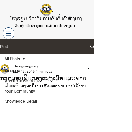
ໂຮງຮຽນ ວິຊາຊີບການຂັບຂີ່ ທົ່ງສ້າງນາງ
ວິຊາຊີບເປັນຂອງທ່ານ ບໍລິການເປັນຂອງເຮົາ
Post
All Posts
Thongsangnang
All Posts
May 15, 2019
1 min read
ກວດສອບຟີມກອງແສງເສື່ອມສະພາບ
ຄວາມຮູ້ຂັບຂີ່ປອດໄພ
ຟີມກອງແສງຈະມີການເສື່ອມສະພາບການໃຊ້ງານ
Your Community
Knowledge Detail